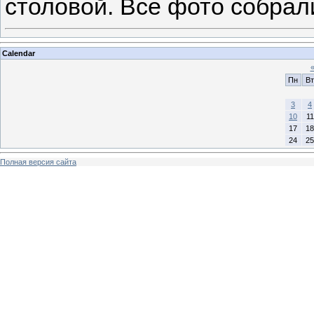
столовой. Все фото собра
Calendar
Пн
Вт
3
4
10
11
17
18
24
25
Полная версия сайта