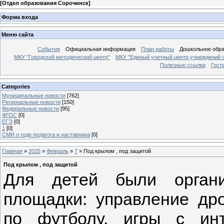
[
Отдел образования Сорочинск
]
Форма входа
Меню сайта
События
Официальная информация
План работы
Дошкольное обр
МКУ "Городской методический центр"
МКУ "Единый учетный центр учреждений 
Полезные ссылки
Гост
Categories
Муниципальные новости
[762]
Региональные новости
[150]
Федеральные новости
[95]
ФГОС
[0]
ЕГЭ
[0]
1
[0]
СМИ о годе педагога и наставника
[0]
Главная
»
2025
»
Февраль
»
7
» Под крылом , под защитой
Под крылом , под защитой
Для детей были органи
площадки: управление дро
по футболу, игры с ин