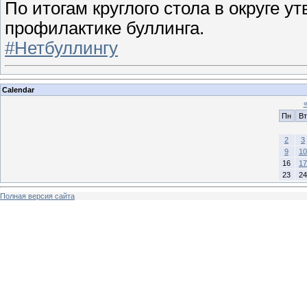
По итогам круглого стола в округе у
профилактике буллинга.
#Нетбуллингу
Calendar
Пн
Вт
2
3
9
10
16
17
23
24
Полная версия сайта