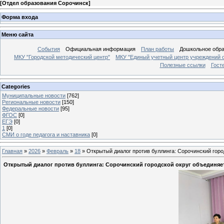
[
Отдел образования Сорочинск
]
Форма входа
Меню сайта
События
Официальная информация
План работы
Дошкольное обр
МКУ "Городской методический центр"
МКУ "Единый учетный центр учреждений 
Полезные ссылки
Гост
Categories
Муниципальные новости
[762]
Региональные новости
[150]
Федеральные новости
[95]
ФГОС
[0]
ЕГЭ
[0]
1
[0]
СМИ о годе педагога и наставника
[0]
Главная
»
2026
»
Февраль
»
18
» Открытый диалог против буллинга: Сорочинский горо
Открытый диалог против буллинга: Сорочинский городской округ объединяе