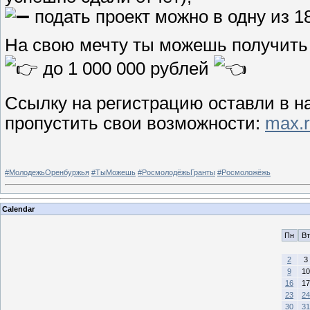
подать проект можно в одну из 1
На свою мечту ты можешь получить
до 1 000 000 рублей
Ссылку на регистрацию оставли в н
пропустить свои возможности:
max.
#МолодежьОренбуржья
#ТыМожешь
#РосмолодёжьГранты
#Росмоложёжь
Calendar
Пн
Вт
2
3
9
10
16
17
23
24
30
31