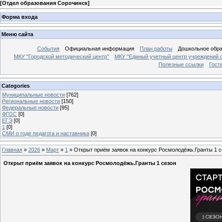
[
Отдел образования Сорочинск
]
Форма входа
Меню сайта
События
Официальная информация
План работы
Дошкольное обр
МКУ "Городской методический центр"
МКУ "Единый учетный центр учреждений 
Полезные ссылки
Гост
Categories
Муниципальные новости
[762]
Региональные новости
[150]
Федеральные новости
[95]
ФГОС
[0]
ЕГЭ
[0]
1
[0]
СМИ о годе педагога и наставника
[0]
Главная
»
2026
»
Март
»
1
» Открыт приём заявок на конкурс Росмолодёжь.Гранты 1 с
Открыт приём заявок на конкурс Росмолодёжь.Гранты 1 сезон