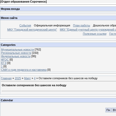
[
Отдел образования Сорочинск
]
Форма входа
Меню сайта
События
Официальная информация
План работы
Дошкольное обр
МКУ "Городской методический центр"
МКУ "Единый учетный центр учреждений 
Полезные ссылки
Гост
Categories
Муниципальные новости
[762]
Региональные новости
[150]
Федеральные новости
[95]
ФГОС
[0]
ЕГЭ
[0]
1
[0]
СМИ о годе педагога и наставника
[0]
Главная
»
2025
»
Март
»
4
» Оставили соперников без шансов на победу
Оставили соперников без шансов на победу
Calendar
Пн
Вт