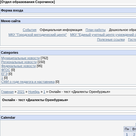
[
Отдел образования Сорочинск
]
Форма входа
Меню сайта
События
Официальная информация
План работы
Дошкольное обр
МКУ "Городской методический центр"
МКУ "Единый учетный центр учреждений 
Полезные ссылки
Гост
Categories
Муниципальные новости
[762]
Региональные новости
[150]
Федеральные новости
[95]
ФГОС
[0]
ЕГЭ
[0]
1
[0]
СМИ о годе педагога и наставника
[0]
Главная
»
2021
»
Ноябрь
»
1
» Онлайн - тест «Диалекты Оренбуржья»
Онлайн - тест «Диалекты Оренбуржья»
Calendar
Пн
Вт
1
2