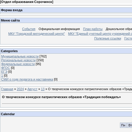
[
Отдел образования Сорочинск
]
Форма входа
Меню сайта
События
Официальная информация
План работы
Дошкольное обр
МКУ "Городской методический центр"
МКУ "Единый учетный центр учреждений 
Полезные ссылки
Гост
Categories
Муниципальные новости
[762]
Региональные новости
[150]
Федеральные новости
[95]
ФГОС
[0]
ЕГЭ
[0]
1
[0]
СМИ о годе педагога и наставника
[0]
Главная
»
2024
»
Август
»
13
» О творческом конкурсе патриотических образов «Трад
О творческом конкурсе патриотических образов «Традиция побеждать»
Calendar
Пн
Вт