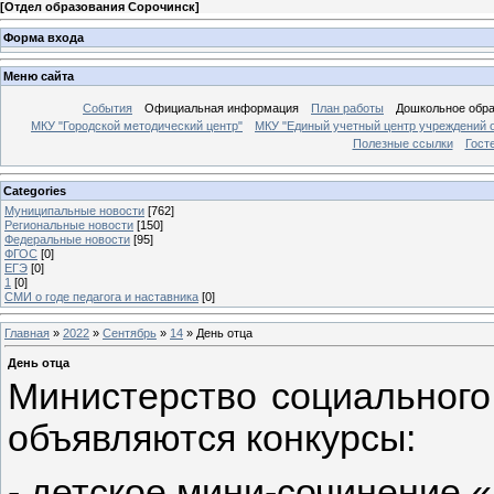
[
Отдел образования Сорочинск
]
Форма входа
Меню сайта
События
Официальная информация
План работы
Дошкольное обр
МКУ "Городской методический центр"
МКУ "Единый учетный центр учреждений 
Полезные ссылки
Гост
Categories
Муниципальные новости
[762]
Региональные новости
[150]
Федеральные новости
[95]
ФГОС
[0]
ЕГЭ
[0]
1
[0]
СМИ о годе педагога и наставника
[0]
Главная
»
2022
»
Сентябрь
»
14
» День отца
День отца
Министерство социального
объявляются конкурсы:
- детское мини-сочинение 