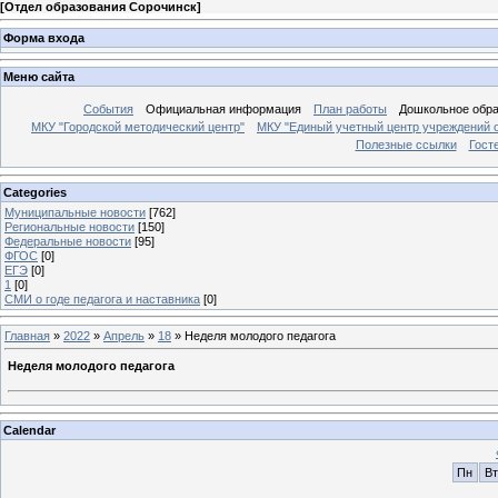
[
Отдел образования Сорочинск
]
Форма входа
Меню сайта
События
Официальная информация
План работы
Дошкольное обр
МКУ "Городской методический центр"
МКУ "Единый учетный центр учреждений 
Полезные ссылки
Гост
Categories
Муниципальные новости
[762]
Региональные новости
[150]
Федеральные новости
[95]
ФГОС
[0]
ЕГЭ
[0]
1
[0]
СМИ о годе педагога и наставника
[0]
Главная
»
2022
»
Апрель
»
18
» Неделя молодого педагога
Неделя молодого педагога
Calendar
Пн
Вт