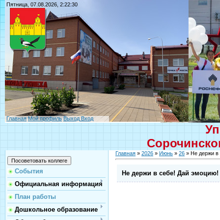
Пятница, 07.08.2026, 2:22:30
Главная
Мой профиль
Выход
Вход
Уп
Сорочинског
Главная
»
2026
»
Июнь
»
26
» Не держи в
События
Не держи в себе! Дай эмоцию!
Официальная информация
План работы
Дошкольное образование