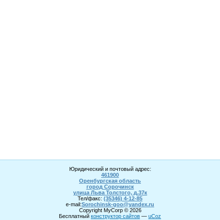
Юридический и почтовый адрес:
461900
Оренбургская область
город Сорочинск
улица Льва Толстого, д.37к
Тел/факс:
(35346) 4-1
2
-85
e-mail:
Sorochinsk
-goo@yandex.ru
Copyright MyCorp © 2026
Бесплатный
конструктор сайтов
—
uCoz