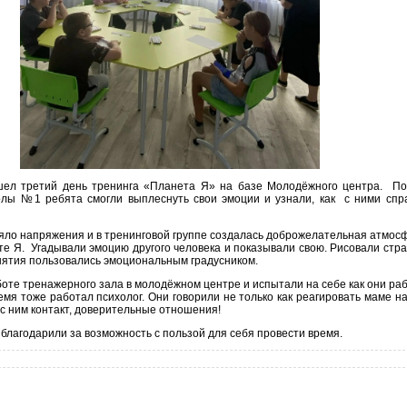
шел третий день тренинга «Планета Я» на базе Молодёжного центра. По
колы №1 ребята смогли выплеснуть свои эмоции и узнали, как с ними спр
ло напряжения и в тренинговой группе создалась доброжелательная атмос
е Я. Угадывали эмоцию другого человека и показывали свою. Рисовали стра
анятия пользовались эмоциональным градусником.
боте тренажерного зала в молодёжном центре и испытали на себе как они ра
мя тоже работал психолог. Они говорили не только как реагировать маме н
ь с ним контакт, доверительные отношения!
 благодарили за возможность с пользой для себя провести время.