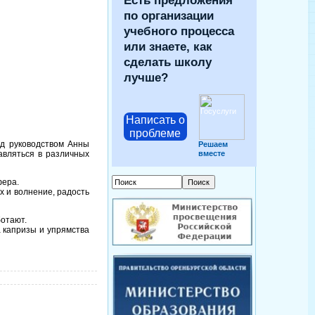
Есть предложения
по организации
учебного процесса
или знаете, как
сделать школу
лучше?
Написать о
проблеме
д руководством Анны
Решаем
авляться в различных
вместе
фера.
х и волнение, радость
ботают.
а капризы и упрямства