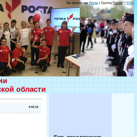
Вы вошли как
Гость
| Группа "
Гости
" |
RSS
ции
ской области
9:03:14