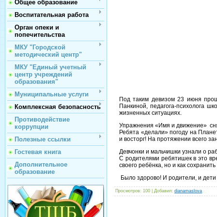
Общее образование
Воспитательная работа
Орган опеки и
попечительства
МКУ "Городской
методический центр"
МКУ "Единый учетный
центр учреждений
образования"
Муниципальные услуги
Под таким девизом 23 июня про
Панкиной, педагога-психолога ш
Комплексная безопасность
жизненных ситуациях.
Противодействие
Упражнения «Имя и движение» сня
коррупции
Ребята «делали» погоду на Планет
и восторг! На протяжении всего з
Полезные ссылки
Девчонки и мальчишки узнали о ра
Гостевая книга
С родителями ребятишек в это вре
Дополнительное
своего ребёнка, но и как сохранит
образование
Было здорово! И родители, и дети
Просмотров
: 100 |
Добавил
:
dianamaslova