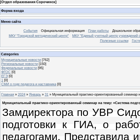
[
Отдел образования Сорочинск
]
Форма входа
Меню сайта
События
Официальная информация
План работы
Дошкольное обр
МКУ "Городской методический центр"
МКУ "Единый учетный центр учреждений 
Полезные ссылки
Гост
Categories
Муниципальные новости
[762]
Региональные новости
[150]
Федеральные новости
[95]
ФГОС
[0]
ЕГЭ
[0]
1
[0]
СМИ о годе педагога и наставника
[0]
Главная
»
2024
»
Январь
»
31
» Муниципальный практико-ориентированный семинар на
Муниципальный практико-ориентированный семинар на тему: «Система подгот
Замдиректора по УВР Сидо
подготовки к ГИА, о раб
педагогами. Представила 