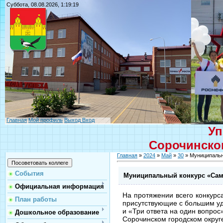
Суббота, 08.08.2026, 1:19:19
Главная
Мой профиль
Выход
Вход
Уп
Сорочинског
Главная
»
2024
»
Май
»
30
» Муниципальн
События
Муниципальный конкурс «Сам
Официальная информация
На протяжении всего конкур
План работы
присутствующие с большим уд
и «Три ответа на один вопрос
Дошкольное образование
Сорочинском городском округ