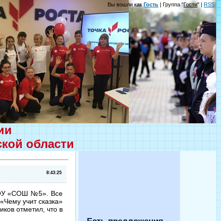
Вы вошли как
Гость
| Группа "
Гости
" |
RSS
ции
ской области
8:43:25
БОУ «СОШ №5». Все
«Чему учит сказка»
ков отметил, что в