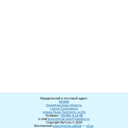
Юридический и почтовый адрес:
461900
Оренбургская область
город Сорочинск
улица Льва Толстого, д.37к
Тел/факс:
(35346) 4-1
2
-85
e-mail:
Sorochinsk
-goo@yandex.ru
Copyright MyCorp © 2026
Бесплатный
конструктор сайтов
—
uCoz