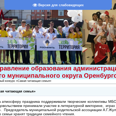
Версия для слабовидящих
равление образования администра
о муниципального округа Оренбург
ый конкурс «Самая читающая семья»
ая читающая семья»
са атмосферу праздника поддерживали творческие коллективы М
овольствием принимали участие в литературной викторине, играх 
». Председатель муниципальной родительской ассоциации А.Г.Жули
е семьи хранят традиции семейного чтения.