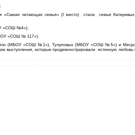
:
ия «Самая читающая семья» (
I
место) стала семья Катеревых
ОУ «СОШ №4»);
БОУ «СОШ № 117»).
йло (МБОУ «СОШ №1»), Тулуповых (МБОУ «СОШ №5») и Меср
кие выступления, которые продемонстрировали истинную любовь 