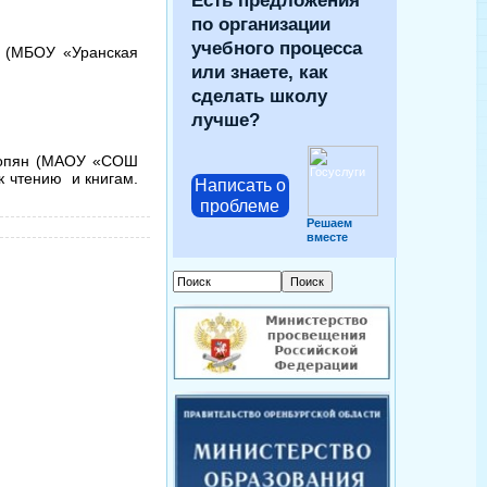
Есть предложения
по организации
учебного процесса
 (МБОУ «Уранская
или знаете, как
сделать школу
лучше?
опян (МАОУ «СОШ
к чтению и книгам.
Написать о
проблеме
Решаем
вместе