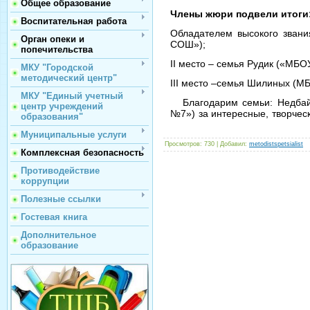
Общее образование
Члены жюри подвели итоги
Воспитательная работа
Обладателем высокого зван
Орган опеки и
СОШ»);
попечительства
II
место – семья Рудик («МБ
МКУ "Городской
методический центр"
III
место –семья Шилиных (М
МКУ "Единый учетный
Благодарим семьи: Недба
центр учреждений
№7») за интересные, творчес
образования"
Муниципальные услуги
Просмотров
: 730 |
Добавил
:
metodistspetsialist
Комплексная безопасность
Противодействие
коррупции
Полезные ссылки
Гостевая книга
Дополнительное
образование