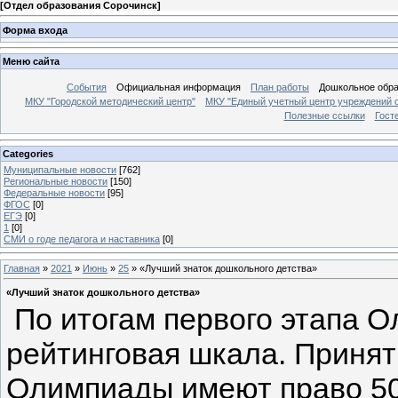
[
Отдел образования Сорочинск
]
Форма входа
Меню сайта
События
Официальная информация
План работы
Дошкольное обр
МКУ "Городской методический центр"
МКУ "Единый учетный центр учреждений 
Полезные ссылки
Гост
Categories
Муниципальные новости
[762]
Региональные новости
[150]
Федеральные новости
[95]
ФГОС
[0]
ЕГЭ
[0]
1
[0]
СМИ о годе педагога и наставника
[0]
Главная
»
2021
»
Июнь
»
25
» «Лучший знаток дошкольного детства»
«Лучший знаток дошкольного детства»
По итогам первого этапа 
рейтинговая шкала. Принят
Олимпиады имеют право 50