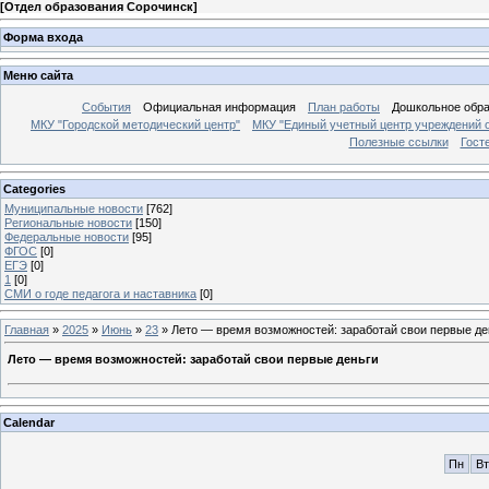
[
Отдел образования Сорочинск
]
Форма входа
Меню сайта
События
Официальная информация
План работы
Дошкольное обр
МКУ "Городской методический центр"
МКУ "Единый учетный центр учреждений 
Полезные ссылки
Гост
Categories
Муниципальные новости
[762]
Региональные новости
[150]
Федеральные новости
[95]
ФГОС
[0]
ЕГЭ
[0]
1
[0]
СМИ о годе педагога и наставника
[0]
Главная
»
2025
»
Июнь
»
23
» Лето — время возможностей: заработай свои первые де
Лето — время возможностей: заработай свои первые деньги
Calendar
Пн
Вт