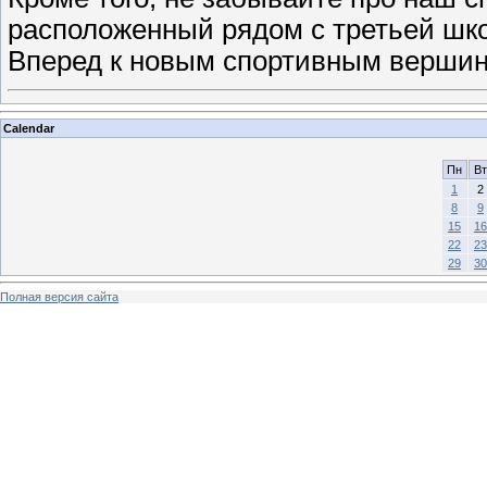
расположенный рядом с третьей шк
Вперед к новым спортивным вершин
Calendar
Пн
Вт
1
2
8
9
15
16
22
23
29
30
Полная версия сайта