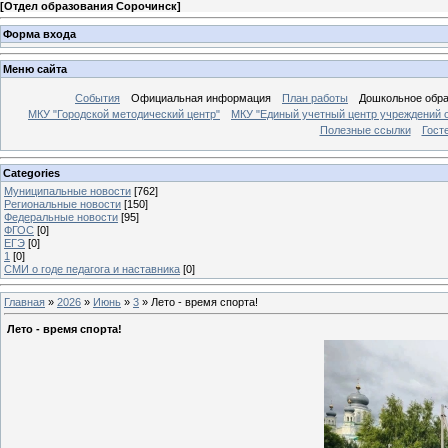
[
Отдел образования Сорочинск
]
Форма входа
Меню сайта
События
Официальная информация
План работы
Дошкольное обр
МКУ "Городской методический центр"
МКУ "Единый учетный центр учреждений 
Полезные ссылки
Гост
Categories
Муниципальные новости
[762]
Региональные новости
[150]
Федеральные новости
[95]
ФГОС
[0]
ЕГЭ
[0]
1
[0]
СМИ о годе педагога и наставника
[0]
Главная
»
2026
»
Июнь
»
3
» Лето - время спорта!
Лето - время спорта!