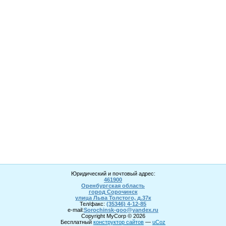
Юридический и почтовый адрес:
461900
Оренбургская область
город Сорочинск
улица Льва Толстого, д.37к
Тел/факс:
(35346) 4-1
2
-85
e-mail:
Sorochinsk
-goo@yandex.ru
Copyright MyCorp © 2026
Бесплатный
конструктор сайтов
—
uCoz