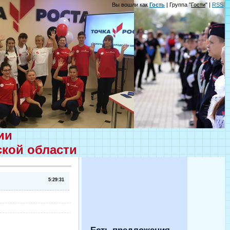
Вы вошли как
Гость
| Группа "
Гости
" |
RSS
ции
ской области
5:29:31