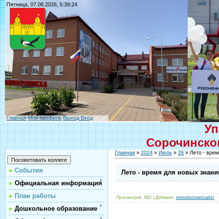
Пятница, 07.08.2026, 5:39:24
Главная
Мой профиль
Выход
Вход
Уп
Сорочинског
Главная
»
2024
»
Июль
»
26
» Лето - врем
События
Лето - время для новых знани
Официальная информация
План работы
Просмотров
: 882 |
Добавил
:
metodistspetsialist
Дошкольное образование