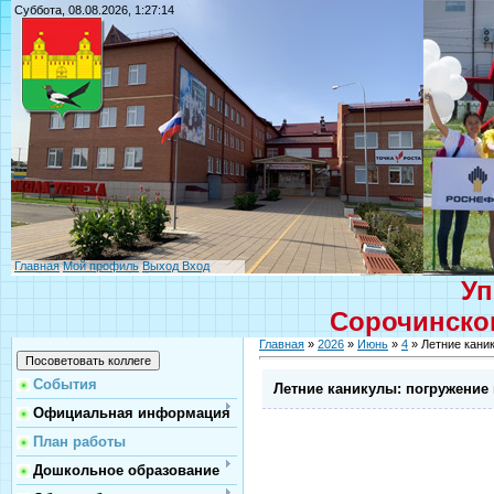
Суббота, 08.08.2026, 1:27:14
Главная
Мой профиль
Выход
Вход
Уп
Сорочинског
Главная
»
2026
»
Июнь
»
4
» Летние кани
События
Летние каникулы: погружение
Официальная информация
План работы
Дошкольное образование