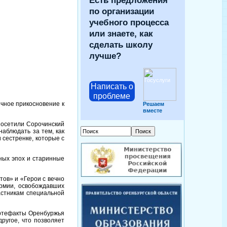
Есть предложения
по организации
учебного процесса
или знаете, как
сделать школу
лучше?
Написать о
проблеме
ичное прикосновение к
Решаем
вместе
посетили Сорочинский
аблюдать за тем, как
 сестренке, которые с
ных эпох и старинные
тов» и «Герои с вечно
рмии, освобождавших
астникам специальной
артефакты Оренбуржья
ругое, что позволяет