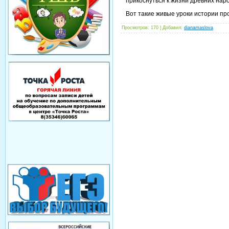
прикоснуться к жизни древних нар
Вот такие живые уроки истории пр
Просмотров
: 170 |
Добавил
:
dianamaslova