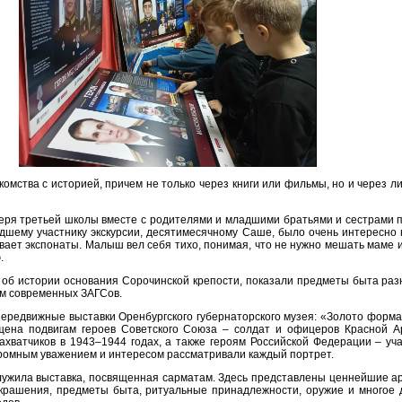
омства с историей, причем не только через книги или фильмы, но и через л
геря третьей школы вместе с родителями и младшими братьями и сестрами 
дшему участнику экскурсии, десятимесячному Саше, было очень интересно н
вает экспонаты. Малыш вел себя тихо, понимая, что не нужно мешать маме и
.
 об истории основания Сорочинской крепости, показали предметы быта раз
ом современных ЗАГСов.
передвижные выставки Оренбургского губернаторского музея: «Золото форма
щена подвигам героев Советского Союза – солдат и офицеров Красной А
ахватчиков в 1943–1944 годах, а также героям Российской Федерации – уч
громным уважением и интересом рассматривали каждый портрет.
служила выставка, посвященная сарматам. Здесь представлены ценнейшие 
украшения, предметы быта, ритуальные принадлежности, оружие и многое д