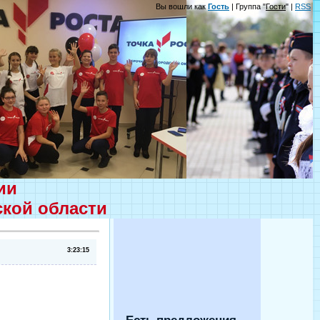
Вы вошли как
Гость
| Группа "
Гости
" |
RSS
ции
ской области
3:23:15