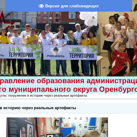
Версия для слабовидящих
равление образования администра
о муниципального округа Оренбург
кулы: погружение в историю через реальные артефакты
 в историю через реальные артефакты