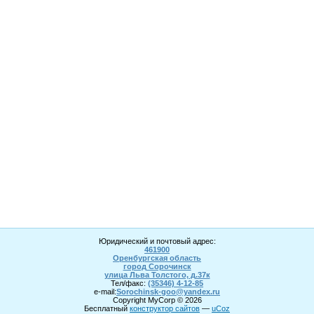
Юридический и почтовый адрес:
461900
Оренбургская область
город Сорочинск
улица Льва Толстого, д.37к
Тел/факс:
(35346) 4-1
2
-85
e-mail:
Sorochinsk
-goo@yandex.ru
Copyright MyCorp © 2026
Бесплатный
конструктор сайтов
—
uCoz