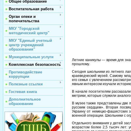
Общее образование
Воспитательная работа
Орган опеки и
попечительства
МКУ "Городской
методический центр"
МКУ "Единый учетный
центр учреждений
образования"
Муниципальные услуги
Летние каникулы — время для знак
прошлому.
Комплексная безопасность
Сегодня школьники из летнего ла
Противодействие
краеведческий музей. Самому мла
коррупции
его семья с увлечением рассматри
явным интересом изучали историю
Полезные ссылки
В начале посетителям рассказали
Гостевая книга
метрики, которые служили аналог
Дополнительное
В музее также представлены две 
образование
русским сердцем». Вторая посвя
Украину от немецко-фашистских з
военной операции. Школьники с о
Отдельного внимания у детей за
возрастом более 2,5 тысяч лет: 