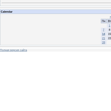
Calendar
Пн
Вт
1
7
8
14
15
21
22
28
Полная версия сайта