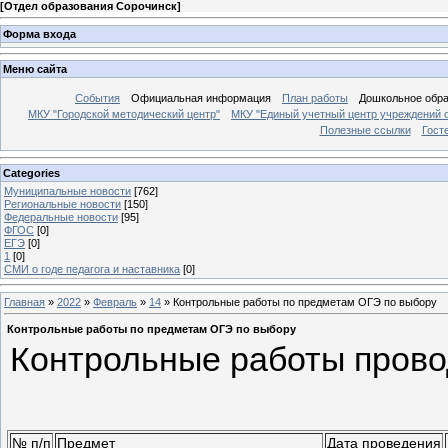
[
Отдел образования Сорочинск
]
Форма входа
Меню сайта
События
Официальная информация
План работы
Дошкольное обр
МКУ "Городской методический центр"
МКУ "Единый учетный центр учреждений 
Полезные ссылки
Гост
Categories
Муниципальные новости
[762]
Региональные новости
[150]
Федеральные новости
[95]
ФГОС
[0]
ЕГЭ
[0]
1
[0]
СМИ о годе педагога и наставника
[0]
Главная
»
2022
»
Февраль
»
14
» Контрольные работы по предметам ОГЭ по выбору
Контрольные работы по предметам ОГЭ по выбору
Контрольные работы провод
№ п/п
Предмет
Дата проведения