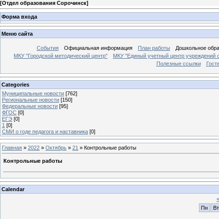
[
Отдел образования Сорочинск
]
Форма входа
Меню сайта
События
Официальная информация
План работы
Дошкольное обр
МКУ "Городской методический центр"
МКУ "Единый учетный центр учреждений 
Полезные ссылки
Гост
Categories
Муниципальные новости
[762]
Региональные новости
[150]
Федеральные новости
[95]
ФГОС
[0]
ЕГЭ
[0]
1
[0]
СМИ о годе педагога и наставника
[0]
Главная
»
2022
»
Октябрь
»
21
» Контрольные работы
Контрольные работы
Calendar
Пн
Вт