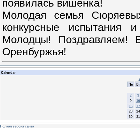
появилась вишенка!
Молодая семья Сюряевы
конкурсные испытания и
Молодцы! Поздравляем! 
Оренбуржья!
Calendar
Пн
Вт
2
3
9
10
16
17
23
24
30
31
Полная версия сайта