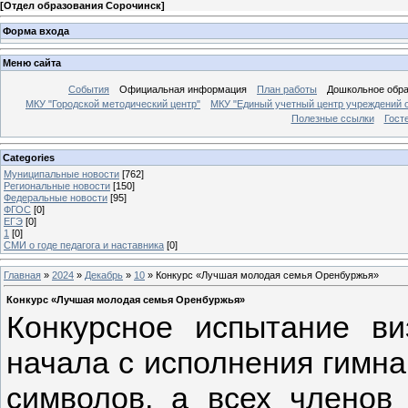
[
Отдел образования Сорочинск
]
Форма входа
Меню сайта
События
Официальная информация
План работы
Дошкольное обр
МКУ "Городской методический центр"
МКУ "Единый учетный центр учреждений 
Полезные ссылки
Гост
Categories
Муниципальные новости
[762]
Региональные новости
[150]
Федеральные новости
[95]
ФГОС
[0]
ЕГЭ
[0]
1
[0]
СМИ о годе педагога и наставника
[0]
Главная
»
2024
»
Декабрь
»
10
» Конкурс «Лучшая молодая семья Оренбуржья»
Конкурс «Лучшая молодая семья Оренбуржья»
Конкурсное испытание в
начала с исполнения гимна
символов, а всех членов