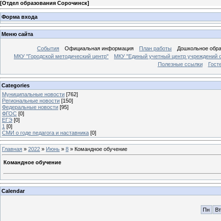
[
Отдел образования Сорочинск
]
Форма входа
Меню сайта
События
Официальная информация
План работы
Дошкольное обр
МКУ "Городской методический центр"
МКУ "Единый учетный центр учреждений 
Полезные ссылки
Гост
Categories
Муниципальные новости
[762]
Региональные новости
[150]
Федеральные новости
[95]
ФГОС
[0]
ЕГЭ
[0]
1
[0]
СМИ о годе педагога и наставника
[0]
Главная
»
2022
»
Июнь
»
8
» Командное обучение
Командное обучение
Calendar
Пн
Вт