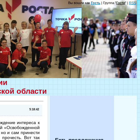
Вы вошли как
Гость
| Группа "
Гости
" |
RSS
ции
ской области
5:18:42
ождение интереса к
мой «Освобожденной
, но и сам принести
 прочесть. Вот так