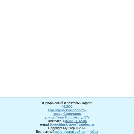
Юридический и почтовый адрес:
461900
Оренбургская область
город Сорочинск
улица Льва Толстого, д.37к
Тел/факс:
(35346) 4-1
2
-85
e-mail:
Sorochinsk
-goo@yandex.ru
Copyright MyCorp © 2026
Бесплатный
конструктор сайтов
—
uCoz