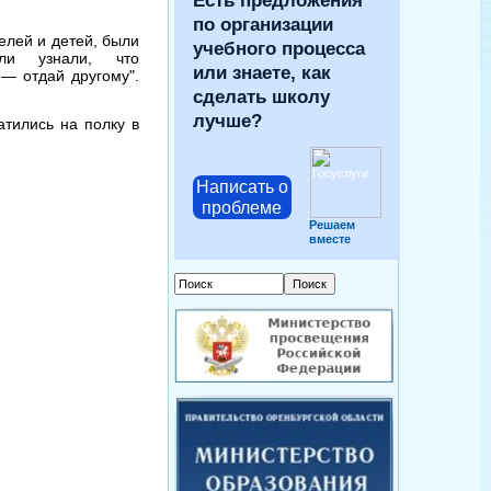
Есть предложения
по организации
елей и детей, были
учебного процесса
ли узнали, что
или знаете, как
 — отдай другому".
сделать школу
лучше?
атились на полку в
Написать о
проблеме
Решаем
вместе