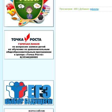
Просмотров
: 489 |
Добавил
:
galusina