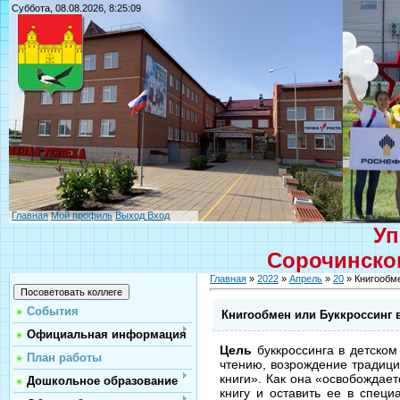
Суббота, 08.08.2026, 8:25:09
Главная
Мой профиль
Выход
Вход
Уп
Сорочинског
Главная
»
2022
»
Апрель
»
20
» Книгообме
События
Книгообмен или Буккроссинг 
Официальная информация
Цель
буккроссинга в детско
План работы
чтению, возрождение традици
книги». Как она «освобождает
Дошкольное образование
книгу и оставить ее в специ