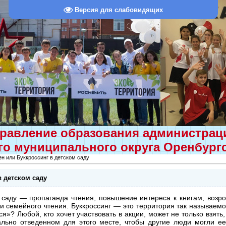
Версия для слабовидящих
равление образования администра
о муниципального округа Оренбург
н или Буккроссинг в детском саду
в детском саду
м саду — пропаганда чтения, повышение интереса к книгам, возр
и семейного чтения. Буккроссинг — это территория так называе
ся»? Любой, кто хочет участвовать в акции, может не только взять
ально отведенном для этого месте, чтобы другие люди могли ее