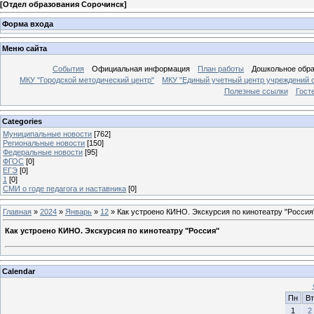
[
Отдел образования Сорочинск
]
Форма входа
Меню сайта
События
Официальная информация
План работы
Дошкольное обр
МКУ "Городской методический центр"
МКУ "Единый учетный центр учреждений 
Полезные ссылки
Гост
Categories
Муниципальные новости
[762]
Региональные новости
[150]
Федеральные новости
[95]
ФГОС
[0]
ЕГЭ
[0]
1
[0]
СМИ о годе педагога и наставника
[0]
Главная
»
2024
»
Январь
»
12
» Как устроено КИНО. Экскурсия по кинотеатру "Россия
Как устроено КИНО. Экскурсия по кинотеатру "Россия"
Calendar
Пн
Вт
1
2