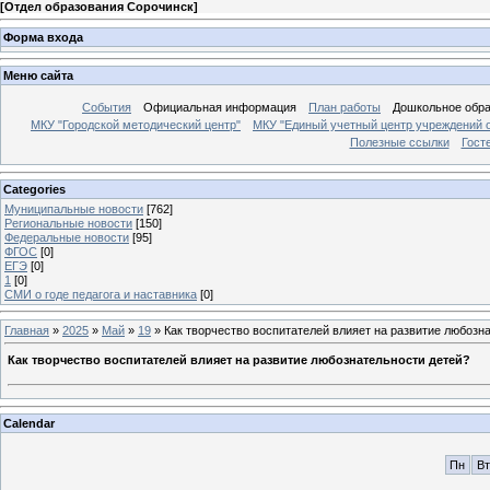
[
Отдел образования Сорочинск
]
Форма входа
Меню сайта
События
Официальная информация
План работы
Дошкольное обр
МКУ "Городской методический центр"
МКУ "Единый учетный центр учреждений 
Полезные ссылки
Гост
Categories
Муниципальные новости
[762]
Региональные новости
[150]
Федеральные новости
[95]
ФГОС
[0]
ЕГЭ
[0]
1
[0]
СМИ о годе педагога и наставника
[0]
Главная
»
2025
»
Май
»
19
» Как творчество воспитателей влияет на развитие любозн
Как творчество воспитателей влияет на развитие любознательности детей?
Calendar
Пн
Вт