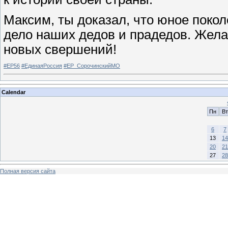
Максим, ты доказал, что юное поко
дело наших дедов и прадедов. Жела
новых свершений!
#ЕР56
#ЕдинаяРоссия
#ЕР_СорочинскийМО
Calendar
Пн
Вт
6
7
13
14
20
21
27
28
Полная версия сайта