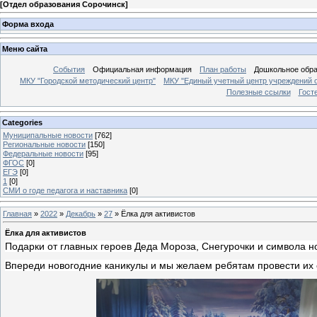
[
Отдел образования Сорочинск
]
Форма входа
Меню сайта
События
Официальная информация
План работы
Дошкольное обр
МКУ "Городской методический центр"
МКУ "Единый учетный центр учреждений 
Полезные ссылки
Гост
Categories
Муниципальные новости
[762]
Региональные новости
[150]
Федеральные новости
[95]
ФГОС
[0]
ЕГЭ
[0]
1
[0]
СМИ о годе педагога и наставника
[0]
Главная
»
2022
»
Декабрь
»
27
» Ёлка для активистов
Ёлка для активистов
Подарки от главных героев Деда Мороза, Снегурочки и символа но
Впереди новогодние каникулы и мы желаем ребятам провести их