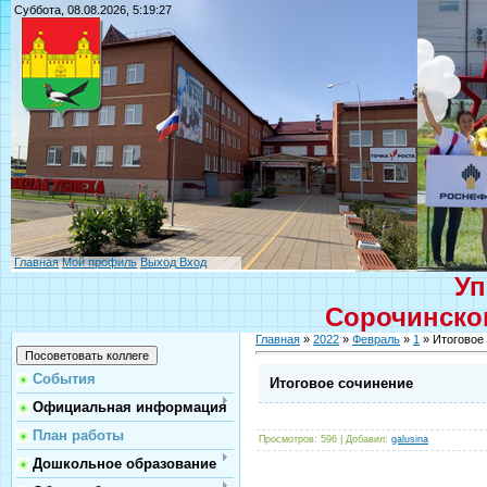
Суббота, 08.08.2026, 5:19:27
Главная
Мой профиль
Выход
Вход
Уп
Сорочинског
Главная
»
2022
»
Февраль
»
1
» Итоговое
События
Итоговое сочинение
Официальная информация
План работы
Просмотров
: 596 |
Добавил
:
galusina
Дошкольное образование