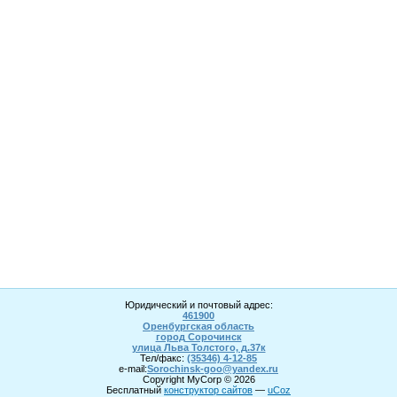
Юридический и почтовый адрес:
461900
Оренбургская область
город Сорочинск
улица Льва Толстого, д.37к
Тел/факс:
(35346) 4-1
2
-85
e-mail:
Sorochinsk
-goo@yandex.ru
Copyright MyCorp © 2026
Бесплатный
конструктор сайтов
—
uCoz