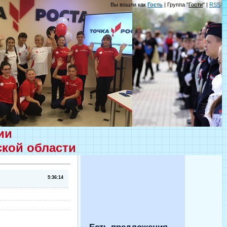
Вы вошли как
Гость
| Группа "
Гости
" |
RSS
ции
ской области
5:36:14