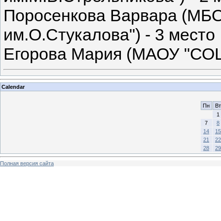
Поросенкова Варвара (МБ
им.О.Стукалова") - 3 место
Егорова Мария (МАОУ "СОШ 
Calendar
Пн
Вт
1
7
8
14
15
21
22
28
29
Полная версия сайта