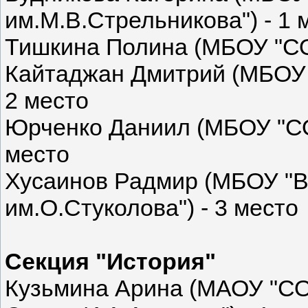
им.М.В.Стрельникова") - 1 
Тишкина Полина (МБОУ "СО
Кайтаджан Дмитрий (МБОУ 
2 место
Юрченко Даниил (МБОУ "СО
место
Хусаинов Радмир (МБОУ "
им.О.Стуколова") - 3 место
Секция "История"
Кузьмина Арина (МАОУ "СО