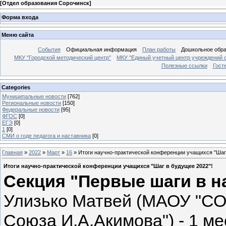
[
Отдел образования Сорочинск
]
Форма входа
Меню сайта
События
Официальная информация
План работы
Дошкольное обр
МКУ "Городской методический центр"
МКУ "Единый учетный центр учреждений 
Полезные ссылки
Гост
Categories
Муниципальные новости
[762]
Региональные новости
[150]
Федеральные новости
[95]
ФГОС
[0]
ЕГЭ
[0]
1
[0]
СМИ о годе педагога и наставника
[0]
Главная
»
2022
»
Март
»
16
» Итоги научно-практической конференции учащихся "Шаг
Итоги научно-практической конференции учащихся "Шаг в будущее 2022"!
Секция "Первые шаги в н
Улизько Матвей (МАОУ "СО
Союза И.А.Акимова") - 1 ме