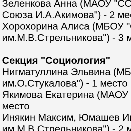
Зеленкова Анна (МАОУ "СО
Союза И.А.Акимова") - 2 ме
Хорохорина Алиса (МБОУ 
им.М.В.Стрельникова") - 3 
Секция "Социология"
Нигматуллина Эльвина (М
им.О.Стукалова") - 1 место
Якимова Екатерина (МАОУ 
место
Инякин Максим, Юмашев И
им.М.В.Стрельникова") - 2 