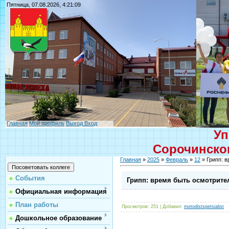
Пятница, 07.08.2026, 4:21:09
Главная
Мой профиль
Выход
Вход
Уп
Сорочинског
Главная
»
2025
»
Февраль
»
12
» Грипп: 
События
Грипп: время быть осмотрит
Официальная информация
План работы
Просмотров
: 251 |
Добавил
:
metodistspetsialist
Дошкольное образование