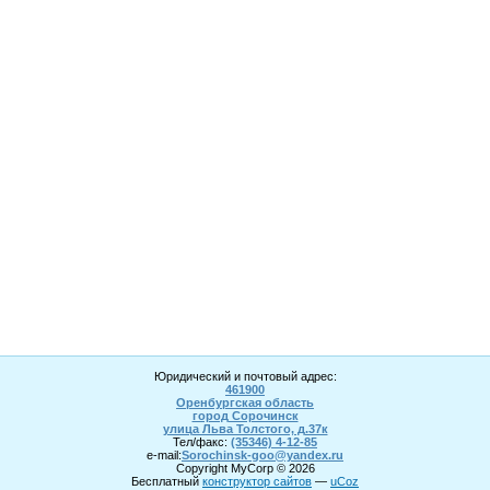
Юридический и почтовый адрес:
461900
Оренбургская область
город Сорочинск
улица Льва Толстого, д.37к
Тел/факс:
(35346) 4-1
2
-85
e-mail:
Sorochinsk
-goo@yandex.ru
Copyright MyCorp © 2026
Бесплатный
конструктор сайтов
—
uCoz