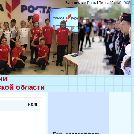
Вы вошли как
Гость
| Группа "
Гости
" |
RSS
ции
ской области
9:53:53