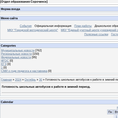
[
Отдел образования Сорочинск
]
Форма входа
Меню сайта
События
Официальная информация
План работы
Дошкольное обр
МКУ "Городской методический центр"
МКУ "Единый учетный центр учреждений 
Полезные ссылки
Гост
Categories
Муниципальные новости
[762]
Региональные новости
[150]
Федеральные новости
[95]
ФГОС
[0]
ЕГЭ
[0]
1
[0]
СМИ о годе педагога и наставника
[0]
Главная
»
2024
»
Октябрь
»
30
» Готовность школьных автобусов к работе в зимний п
Готовность школьных автобусов к работе в зимний период.
Calendar
Пн
Вт
1