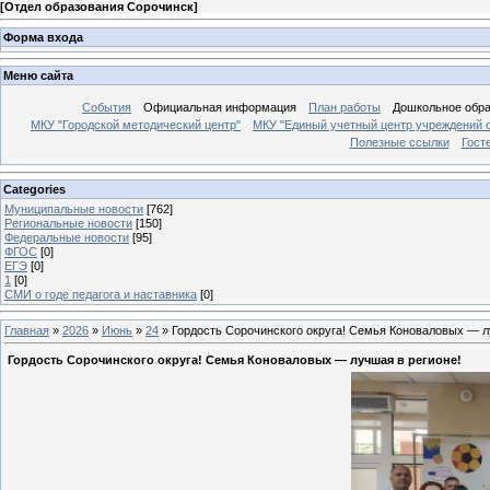
[
Отдел образования Сорочинск
]
Форма входа
Меню сайта
События
Официальная информация
План работы
Дошкольное обр
МКУ "Городской методический центр"
МКУ "Единый учетный центр учреждений 
Полезные ссылки
Гост
Categories
Муниципальные новости
[762]
Региональные новости
[150]
Федеральные новости
[95]
ФГОС
[0]
ЕГЭ
[0]
1
[0]
СМИ о годе педагога и наставника
[0]
Главная
»
2026
»
Июнь
»
24
» Гордость Сорочинского округа! Семья Коноваловых — л
Гордость Сорочинского округа! Семья Коноваловых — лучшая в регионе!