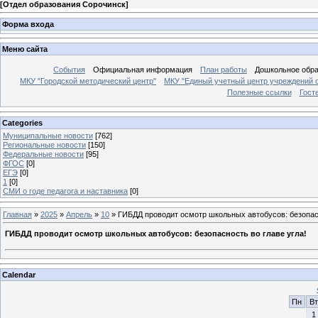
[
Отдел образования Сорочинск
]
Форма входа
Меню сайта
События
Официальная информация
План работы
Дошкольное обр
МКУ "Городской методический центр"
МКУ "Единый учетный центр учреждений 
Полезные ссылки
Гост
Categories
Муниципальные новости
[762]
Региональные новости
[150]
Федеральные новости
[95]
ФГОС
[0]
ЕГЭ
[0]
1
[0]
СМИ о годе педагога и наставника
[0]
Главная
»
2025
»
Апрель
»
10
» ГИБДД проводит осмотр школьных автобусов: безопасн
ГИБДД проводит осмотр школьных автобусов: безопасность во главе угла!
Calendar
Пн
Вт
1