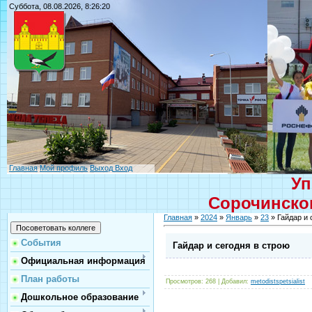
Суббота, 08.08.2026, 8:26:20
Главная
Мой профиль
Выход
Вход
Уп
Сорочинског
Главная
»
2024
»
Январь
»
23
» Гайдар и 
События
Гайдар и сегодня в строю
Официальная информация
План работы
Просмотров
: 268 |
Добавил
:
metodistspetsialist
Дошкольное образование