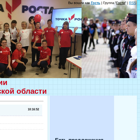
Вы вошли как
Гость
| Группа "
Гости
" |
RSS
ции
ской области
10:16:52