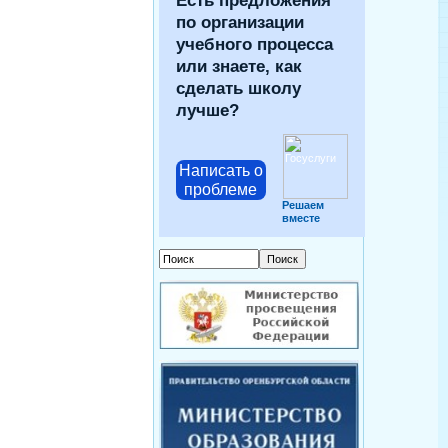
Есть предложения
по организации
учебного процесса
или знаете, как
сделать школу
лучше?
Написать о
проблеме
Решаем
вместе