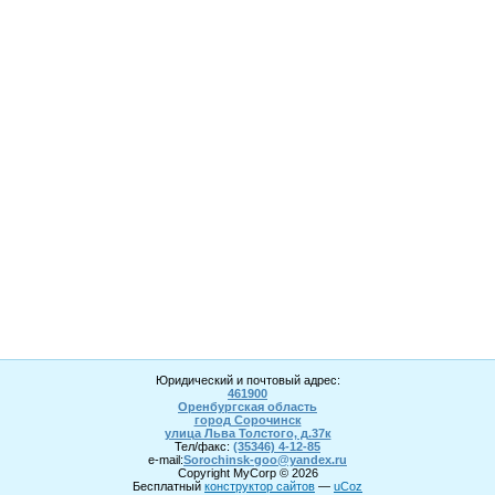
Юридический и почтовый адрес:
461900
Оренбургская область
город Сорочинск
улица Льва Толстого, д.37к
Тел/факс:
(35346) 4-1
2
-85
e-mail:
Sorochinsk
-goo@yandex.ru
Copyright MyCorp © 2026
Бесплатный
конструктор сайтов
—
uCoz