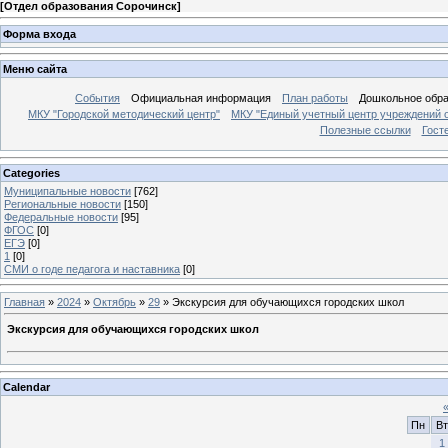
[
Отдел образования Сорочинск
]
Форма входа
Меню сайта
События
Официальная информация
План работы
Дошкольное обр
МКУ "Городской методический центр"
МКУ "Единый учетный центр учреждений 
Полезные ссылки
Гост
Categories
Муниципальные новости
[762]
Региональные новости
[150]
Федеральные новости
[95]
ФГОС
[0]
ЕГЭ
[0]
1
[0]
СМИ о годе педагога и наставника
[0]
Главная
»
2024
»
Октябрь
»
29
» Экскурсия для обучающихся городских школ
Экскурсия для обучающихся городских школ
Calendar
Пн
Вт
1