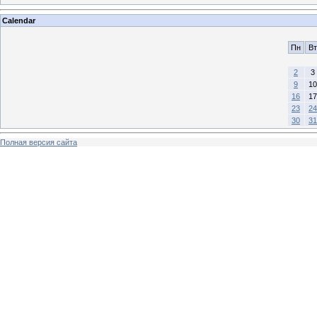
Calendar
Пн
Вт
2
3
9
10
16
17
23
24
30
31
Полная версия сайта