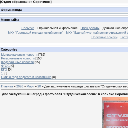
[
Отдел образования Сорочинск
]
Форма входа
Меню сайта
События
Официальная информация
План работы
Дошкольное обр
МКУ "Городской методический центр"
МКУ "Единый учетный центр учреждений 
Полезные ссылки
Гост
Categories
Муниципальные новости
[762]
Региональные новости
[150]
Федеральные новости
[95]
ФГОС
[0]
ЕГЭ
[0]
1
[0]
СМИ о годе педагога и наставника
[0]
Главная
»
2026
»
Март
»
20
» Две заслуженные награды фестиваля "Студенческая весн
Две заслуженные награды фестиваля "Студенческая весна" в копилке Сорочи