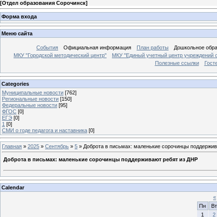
[
Отдел образования Сорочинск
]
Форма входа
Меню сайта
События
Официальная информация
План работы
Дошкольное обр
МКУ "Городской методический центр"
МКУ "Единый учетный центр учреждений 
Полезные ссылки
Гост
Categories
Муниципальные новости
[762]
Региональные новости
[150]
Федеральные новости
[95]
ФГОС
[0]
ЕГЭ
[0]
1
[0]
СМИ о годе педагога и наставника
[0]
Главная
»
2025
»
Сентябрь
»
5
» Доброта в письмах: маленькие сорочинцы поддержив
Доброта в письмах: маленькие сорочинцы поддерживают ребят из ДНР
Calendar
«
Пн
Вт
1
2