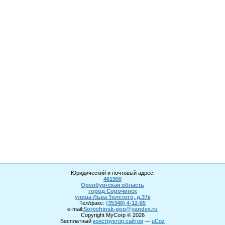
Юридический и почтовый адрес:
461900
Оренбургская область
город Сорочинск
улица Льва Толстого, д.37к
Тел/факс:
(35346) 4-1
2
-85
e-mail:
Sorochinsk
-goo@yandex.ru
Copyright MyCorp © 2026
Бесплатный
конструктор сайтов
—
uCoz