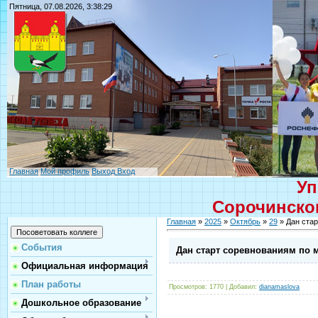
Пятница, 07.08.2026, 3:38:29
Главная
Мой профиль
Выход
Вход
Уп
Сорочинског
Главная
»
2025
»
Октябрь
»
29
» Дан ста
События
Дан старт соревнованиям по 
Официальная информация
План работы
Просмотров
: 1770 |
Добавил
:
dianamaslova
Дошкольное образование