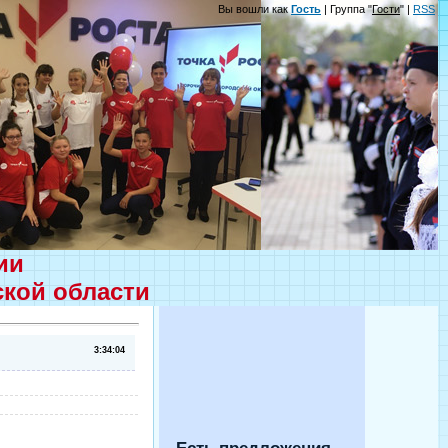
Вы вошли как
Гость
| Группа "
Гости
" |
RSS
ции
ской области
3:34:04