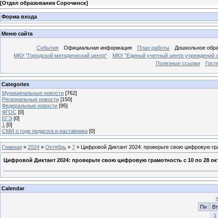
[
Отдел образования Сорочинск
]
Форма входа
Меню сайта
События
Официальная информация
План работы
Дошкольное обр
МКУ "Городской методический центр"
МКУ "Единый учетный центр учреждений 
Полезные ссылки
Гост
Categories
Муниципальные новости
[762]
Региональные новости
[150]
Федеральные новости
[95]
ФГОС
[0]
ЕГЭ
[0]
1
[0]
СМИ о годе педагога и наставника
[0]
Главная
»
2024
»
Октябрь
»
7
» Цифровой Диктант 2024: проверьте свою цифровую гра
Цифровой Диктант 2024: проверьте свою цифровую грамотность с 10 по 28 ок
Calendar
Пн
Вт
1