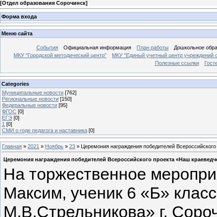
[
Отдел образования Сорочинск
]
Форма входа
Меню сайта
События
Официальная информация
План работы
Дошкольное обр
МКУ "Городской методический центр"
МКУ "Единый учетный центр учреждений 
Полезные ссылки
Гост
Categories
Муниципальные новости
[762]
Региональные новости
[150]
Федеральные новости
[95]
ФГОС
[0]
ЕГЭ
[0]
1
[0]
СМИ о годе педагога и наставника
[0]
Главная
»
2021
»
Ноябрь
»
23
» Церемония награждения победителей Всероссийского п
Церемония награждения победителей Всероссийского проекта «Наш краеведческ
На торжественное меропри
Максим, ученик 6 «Б» кла
М.В.Стрельникова» г. Соро