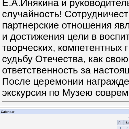
Е.А.Инякина и руководитель
случайность! Сотрудничест
партнерские отношения яв
и достижения цели в воспи
творческих, компетентных
судьбу Отечества, как сво
ответственность за настоя
После церемонии награжде
экскурсия по Музею совре
Calendar
Пн
Вт
1
2