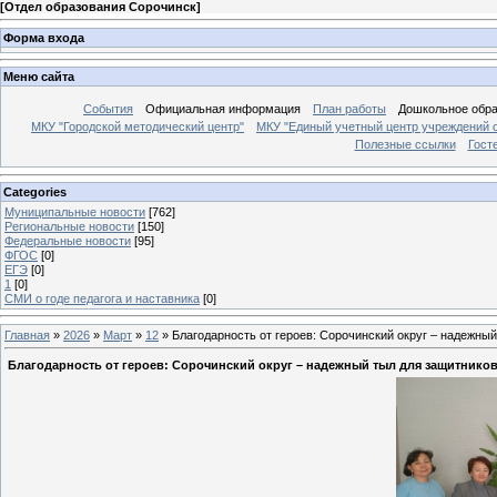
[
Отдел образования Сорочинск
]
Форма входа
Меню сайта
События
Официальная информация
План работы
Дошкольное обр
МКУ "Городской методический центр"
МКУ "Единый учетный центр учреждений 
Полезные ссылки
Гост
Categories
Муниципальные новости
[762]
Региональные новости
[150]
Федеральные новости
[95]
ФГОС
[0]
ЕГЭ
[0]
1
[0]
СМИ о годе педагога и наставника
[0]
Главная
»
2026
»
Март
»
12
» Благодарность от героев: Сорочинский округ – надежны
Благодарность от героев: Сорочинский округ – надежный тыл для защитнико