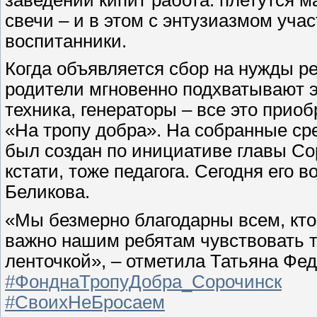
свечи – и в этом с энтузиазмом уч
воспитанники.
Когда объявляется сбор на нужды ре
родители мгновенно подхватывают э
техника, генераторы – все это прио
«На тропу добра». На собранные ср
был создан по инициативе главы Со
кстати, тоже педагога. Сегодня его 
Беликова.
«Мы безмерно благодарны всем, кто н
важно нашим ребятам чувствовать те
ленточкой», – отметила Татьяна Фед
#ФонднаТропуДобра_Сорочинск
#СвоихНеБросаем