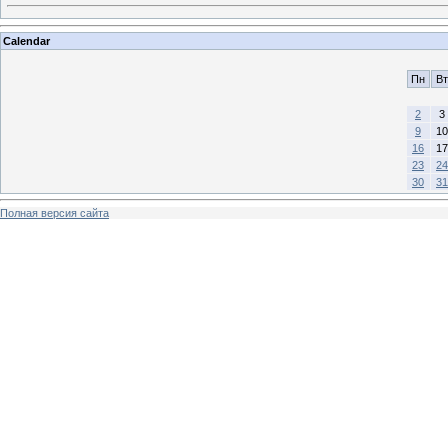
Calendar
Пн
Вт
2
3
9
10
16
17
23
24
30
31
Полная версия сайта