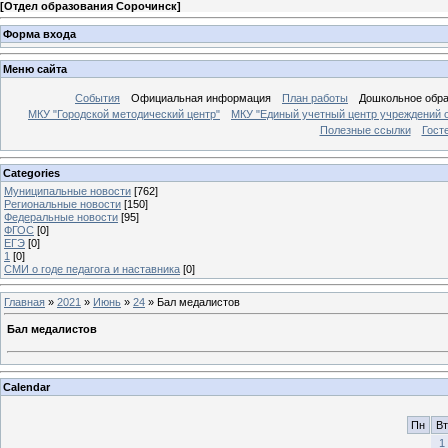
[
Отдел образования Сорочинск
]
Форма входа
Меню сайта
События
Официальная информация
План работы
Дошкольное обр
МКУ "Городской методический центр"
МКУ "Единый учетный центр учреждений 
Полезные ссылки
Гост
Categories
Муниципальные новости
[762]
Региональные новости
[150]
Федеральные новости
[95]
ФГОС
[0]
ЕГЭ
[0]
1
[0]
СМИ о годе педагога и наставника
[0]
Главная
»
2021
»
Июнь
»
24
» Бал медалистов
Бал медалистов
Calendar
Пн
Вт
1