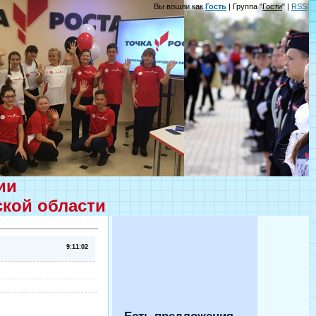
Вы вошли как
Гость
| Группа "
Гости
" |
RSS
ции
ской области
9:11:02