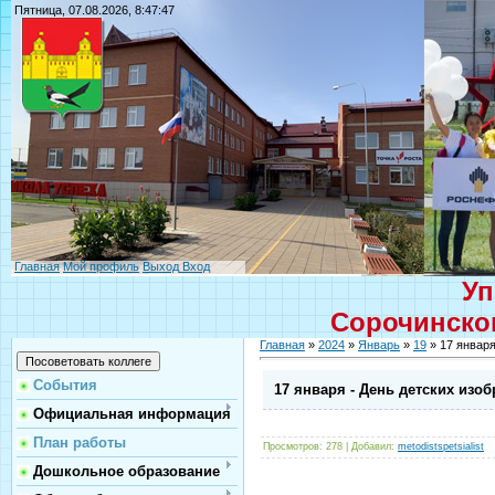
Пятница, 07.08.2026, 8:47:47
Главная
Мой профиль
Выход
Вход
Уп
Сорочинског
Главная
»
2024
»
Январь
»
19
» 17 января
События
17 января - День детских изо
Официальная информация
План работы
Просмотров
: 278 |
Добавил
:
metodistspetsialist
Дошкольное образование