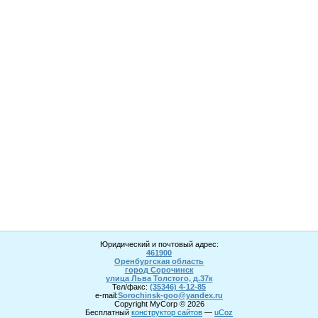
Юридический и почтовый адрес:
461900
Оренбургская область
город Сорочинск
улица Льва Толстого, д.37к
Тел/факс:
(35346) 4-1
2
-85
e-mail:
Sorochinsk
-goo@yandex.ru
Copyright MyCorp © 2026
Бесплатный
конструктор сайтов
—
uCoz