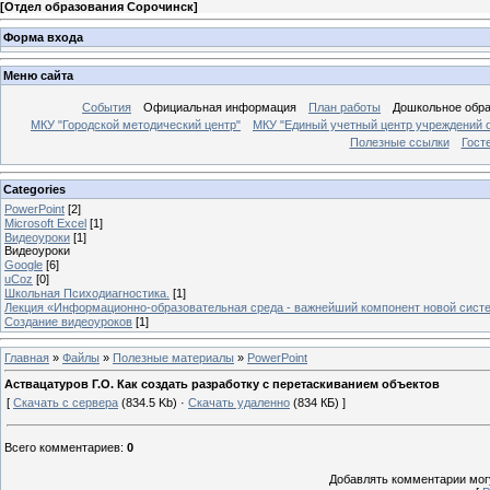
[
Отдел образования Сорочинск
]
Форма входа
Меню сайта
События
Официальная информация
План работы
Дошкольное обр
МКУ "Городской методический центр"
МКУ "Единый учетный центр учреждений 
Полезные ссылки
Гост
Categories
PowerPoint
[2]
Microsoft Excel
[1]
Видеоуроки
[1]
Видеоуроки
Google
[6]
uCoz
[0]
Школьная Психодиагностика.
[1]
Лекция «Информационно-образовательная среда - важнейший компонент новой сист
Создание видеоуроков
[1]
Главная
»
Файлы
»
Полезные материалы
»
PowerPoint
Аствацатуров Г.О. Как создать разработку с перетаскиванием объектов
[
Скачать с сервера
(834.5 Kb) ·
Скачать удаленно
(834 КБ) ]
Всего комментариев
:
0
Добавлять комментарии могу