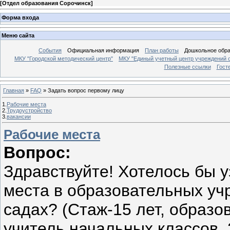
[
Отдел образования Сорочинск
]
Форма входа
Меню сайта
События
Официальная информация
План работы
Дошкольное обр
МКУ "Городской методический центр"
МКУ "Единый учетный центр учреждений 
Полезные ссылки
Гост
Главная
»
FAQ
»
Задать вопрос первому лицу
1.
Рабочие места
2.
Трудоустройство
3.
вакансии
Рабочие места
Вопрос:
Здравствуйте! Хотелось бы у
места в образовательных уч
садах? (Стаж-15 лет, образ
учитель начальных классов,