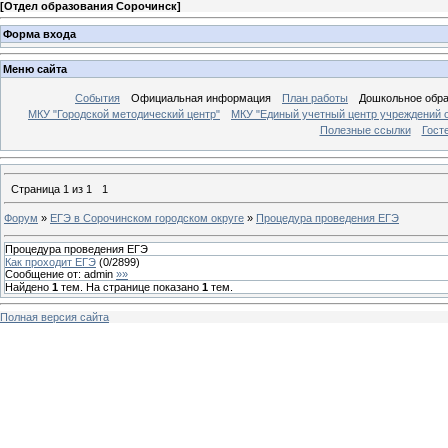
[
Отдел образования Сорочинск
]
Форма входа
Меню сайта
События
Официальная информация
План работы
Дошкольное обр
МКУ "Городской методический центр"
МКУ "Единый учетный центр учреждений 
Полезные ссылки
Гост
Страница
1
из
1
1
Форум
»
ЕГЭ в Сорочинском городском округе
»
Процедура проведения ЕГЭ
Процедура проведения ЕГЭ
Как проходит ЕГЭ
(
0
/
2899
)
Сообщение от:
admin
»»
Найдено
1
тем. На странице показано
1
тем.
Полная версия сайта