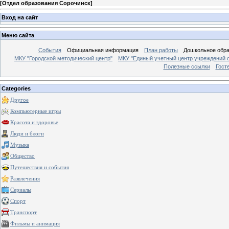
[
Отдел образования Сорочинск
]
Вход на сайт
Меню сайта
События
Официальная информация
План работы
Дошкольное обр
МКУ "Городской методический центр"
МКУ "Единый учетный центр учреждений 
Полезные ссылки
Гост
Categories
Другое
Компьютерные игры
Красота и здоровье
Люди и блоги
Музыка
Общество
Путешествия и события
Развлечения
Сериалы
Спорт
Транспорт
Фильмы и анимация