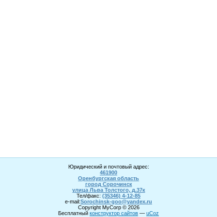
Юридический и почтовый адрес:
461900
Оренбургская область
город Сорочинск
улица Льва Толстого, д.37к
Тел/факс:
(35346) 4-1
2
-85
e-mail:
Sorochinsk
-goo@yandex.ru
Copyright MyCorp © 2026
Бесплатный
конструктор сайтов
—
uCoz