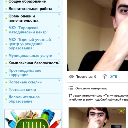
Общее образование
Воспитательная работа
Орган опеки и
попечительства
МКУ "Городской
методический центр"
МКУ "Единый учетный
центр учреждений
образования"
Муниципальные услуги
Комплексная безопасность
Противодействие
коррупции
Просмотры
: 0
ЖТВ
Полезные ссылки
Описание материала
:
Гостевая книга
17 серия интернет-шоу «Ты — предприни
Дополнительное
тумбочек и тому подобной офисной утв
образование