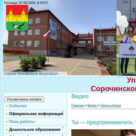
Пятница, 07.08.2026, 9:43:57
Главная
Мой профиль
Выход
Вход
Уп
Сорочинског
Видео
Главная
»
Видео
»
Люди и блоги
События
Официальная информация
План работы
Ты — предприниматель. 
Дошкольное образование