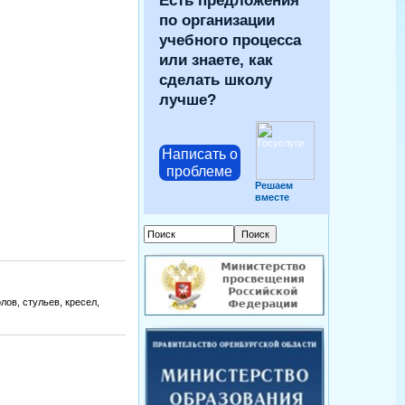
Есть предложения
по организации
учебного процесса
или знаете, как
сделать школу
лучше?
Написать о
проблеме
Решаем
вместе
ов, стульев, кресел,