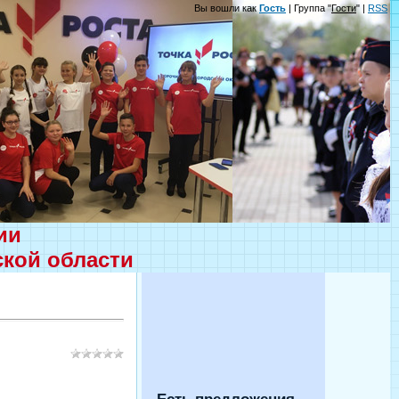
Вы вошли как
Гость
| Группа "
Гости
" |
RSS
ции
ской области