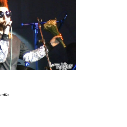
е «Б2».