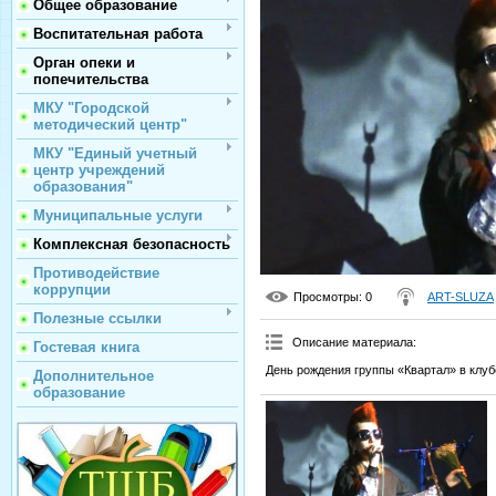
Общее образование
Воспитательная работа
Орган опеки и
попечительства
МКУ "Городской
методический центр"
МКУ "Единый учетный
центр учреждений
образования"
Муниципальные услуги
Комплексная безопасность
Противодействие
коррупции
Просмотры
: 0
ART-SLUZA
Полезные ссылки
Описание материала
:
Гостевая книга
День рождения группы «Квартал» в клуб
Дополнительное
образование