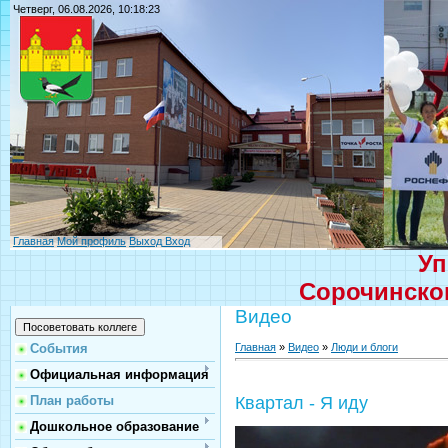
Четверг, 06.08.2026, 10:18:23
Главная
Мой профиль
Выход
Вход
Уп
Сорочинског
Видео
Главная
»
Видео
»
Люди и блоги
События
Официальная информация
План работы
Квартал - Я иду
Дошкольное образование