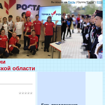
Вы вошли как
Гость
| Группа "
Гости
" |
RSS
ции
ской области