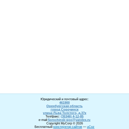
Юридический и почтовый адрес:
461900
Оренбургская область
город Сорочинск
улица Льва Толстого, д.37к
Тел/факс:
(35346) 4-1
2
-85
e-mail:
Sorochinsk
-goo@yandex.ru
Copyright MyCorp © 2026
Бесплатный
конструктор сайтов
—
uCoz