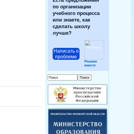
Есть предложения
по организации
учебного процесса
или знаете, как
сделать школу
лучше?
Написать о
проблеме
Решаем
вместе