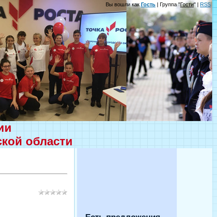
Вы вошли как
Гость
| Группа "
Гости
" |
RSS
ции
ской области