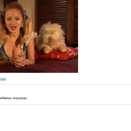
кова
любимых игрушках.