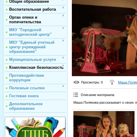
Общее образование
Воспитательная работа
Орган опеки и
попечительства
МКУ "Городской
методический центр"
МКУ "Единый учетный
центр учреждений
образования"
Муниципальные услуги
Комплексная безопасность
Противодействие
коррупции
Просмотры
: 0
Маша Поля
Полезные ссылки
Описание материала
:
Гостевая книга
Маша Полякова рассказывает о своих 
Дополнительное
образование