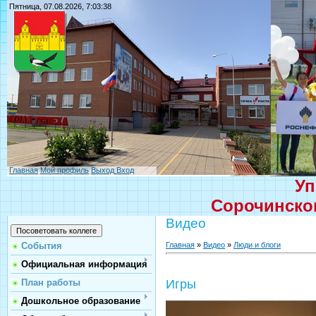
Пятница, 07.08.2026, 7:03:38
Главная
Мой профиль
Выход
Вход
Уп
Сорочинског
Видео
Главная
»
Видео
»
Люди и блоги
События
Официальная информация
План работы
Игры
Дошкольное образование