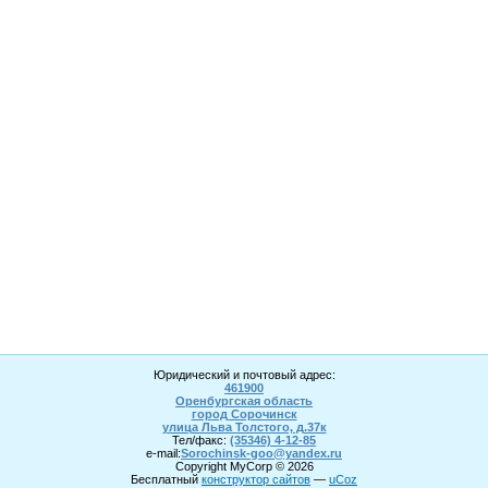
Юридический и почтовый адрес:
461900
Оренбургская область
город Сорочинск
улица Льва Толстого, д.37к
Тел/факс:
(35346) 4-1
2
-85
e-mail:
Sorochinsk
-goo@yandex.ru
Copyright MyCorp © 2026
Бесплатный
конструктор сайтов
—
uCoz