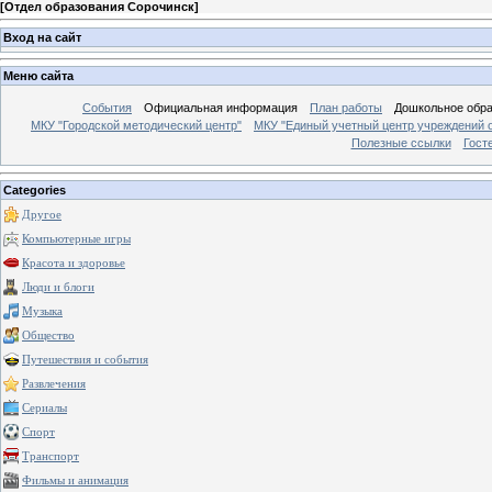
[
Отдел образования Сорочинск
]
Вход на сайт
Меню сайта
События
Официальная информация
План работы
Дошкольное обр
МКУ "Городской методический центр"
МКУ "Единый учетный центр учреждений 
Полезные ссылки
Гост
Categories
Другое
Компьютерные игры
Красота и здоровье
Люди и блоги
Музыка
Общество
Путешествия и события
Развлечения
Сериалы
Спорт
Транспорт
Фильмы и анимация