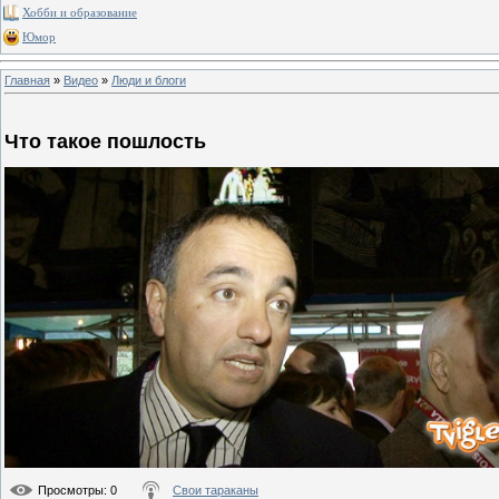
Хобби и образование
Юмор
Главная
»
Видео
»
Люди и блоги
Что такое пошлость
Просмотры
: 0
Свои тараканы