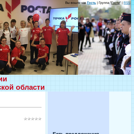
Вы вошли как
Гость
| Группа "
Гости
" |
RSS
ции
ской области