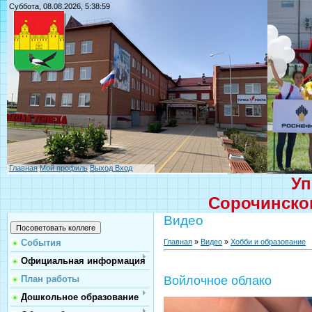
Суббота, 08.08.2026, 5:38:59
Главная
Мой профиль
Выход
Вход
Уп
Сорочинског
Видео
Главная
»
Видео
»
Хобби и образование
События
Официальная информация
План работы
Войлочное облако
Дошкольное образование