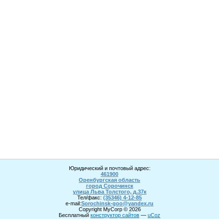
Юридический и почтовый адрес:
461900
Оренбургская область
город Сорочинск
улица Льва Толстого, д.37к
Тел/факс:
(35346) 4-1
2
-85
e-mail:
Sorochinsk
-goo@yandex.ru
Copyright MyCorp © 2026
Бесплатный
конструктор сайтов
—
uCoz