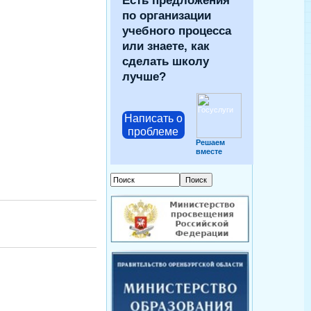
Есть предложения
по организации
учебного процесса
или знаете, как
сделать школу
лучше?
Написать о
проблеме
Решаем
вместе